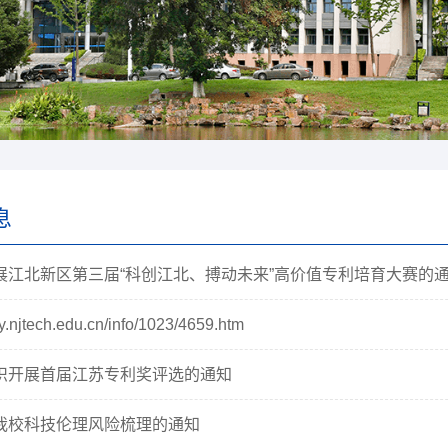
息
展江北新区第三届“科创江北、搏动未来”高价值专利培育大赛的
yy.njtech.edu.cn/info/1023/4659.htm
织开展首届江苏专利奖评选的通知
我校科技伦理风险梳理的通知