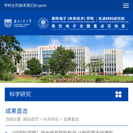
学校主页
|
联系我们
|
English
科学研究
成果直击
当前位置:
网站首页
>
科学研究
>
成果直击
〔中国科学报〕荧光纸基智能检测 让耐药菌无所遁形