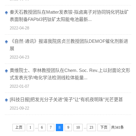
秦天石教授团队在Matter发表铵-拟卤离子对协同钝化钙钛矿
表面制备FAPbI3钙钛矿太阳能电池最新...
2022-04-28
《自然·通讯》报道我院房贞兰教授团队DEMOF催化剂新进
展
2022-04-23
黄维院士、李林教授团队在Chem. Soc. Rev.上以封面论文形
式发表光学/电化学法检测线粒体能量...
2022-01-07
[科技日报]把发光分子关进“笼子”让“有机夜明珠”光芒更甚
2021-09-22
...
...
上页
1
6
7
8
9
10
23
下页
共341条